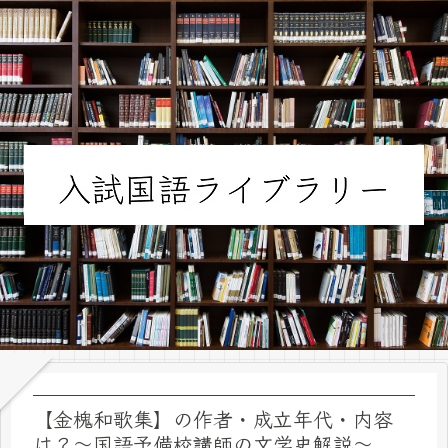
【金槐和歌集】の作者・成立年代・内容
は？～国語予備校講師の文学史解説～