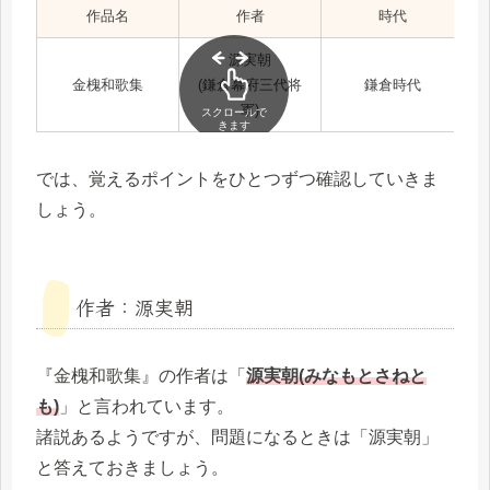
作品名
作者
時代
源実朝
金槐和歌集
(鎌倉幕府三代将
鎌倉時代
軍)
スクロールで
きます
では、覚えるポイントをひとつずつ確認していきま
しょう。
作者：源実朝
『金槐和歌集』の作者は「
源実朝(みなもとさねと
も)
」と言われています。
諸説あるようですが、問題になるときは「源実朝」
と答えておきましょう。