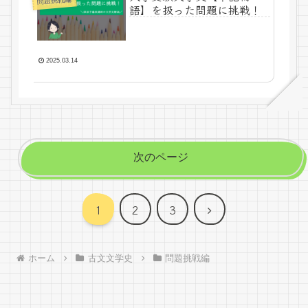
問題挑戦編
語】を扱った問題に挑戦！
2025.03.14
次のページ
次
1
2
3
へ
ホーム
古文文学史
問題挑戦編