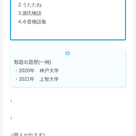
2.うたたね
3.源氏物語
4.今昔物語集
類題出題歴(一例)
・2020年 神戸大学
・2021年 上智大学
↓
↓
↓(答えが出ます)