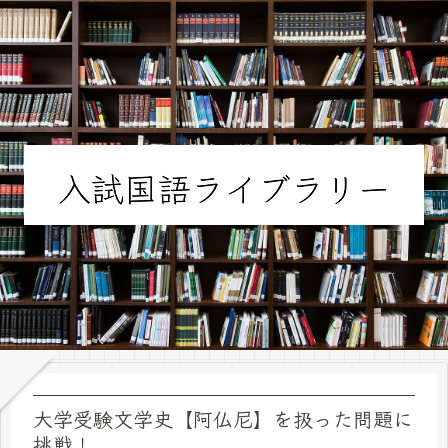
大学受験文学史【阿仏尼】を扱った問題に
挑戦！