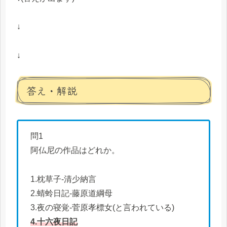
↓
↓
答え・解説
問1
阿仏尼の作品はどれか。
1.枕草子-清少納言
2.蜻蛉日記-藤原道綱母
3.夜の寝覚-菅原孝標女(と言われている)
4.十六夜日記