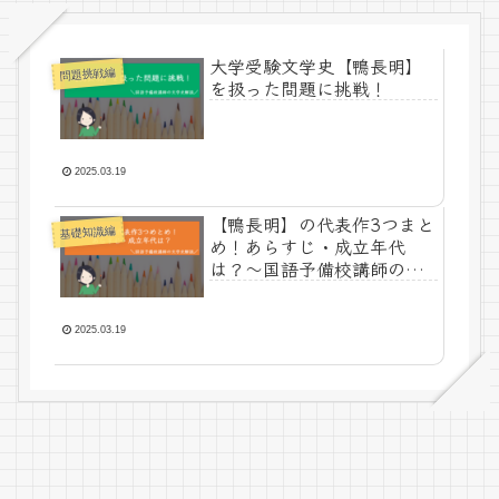
大学受験文学史【鴨長明】
問題挑戦編
を扱った問題に挑戦！
2025.03.19
【鴨長明】の代表作3つまと
基礎知識編
め！あらすじ・成立年代
は？～国語予備校講師の文
学史解説～
2025.03.19