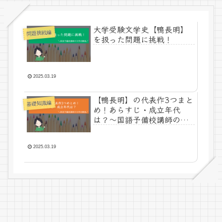
大学受験文学史【鴨長明】
問題挑戦編
を扱った問題に挑戦！
2025.03.19
【鴨長明】の代表作3つまと
基礎知識編
め！あらすじ・成立年代
は？～国語予備校講師の文
学史解説～
2025.03.19