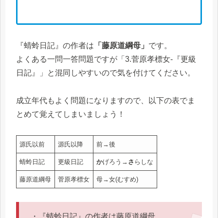
『蜻蛉日記』の作者は
「藤原道綱母」
です。
よくある一問一答問題ですが「3.菅原孝標女-『更級
日記』」と混同しやすいので気を付けてください。
成立年代もよく問題になりますので、以下の表でま
とめて覚えてしまいましょう！
源氏以前
源氏以降
前→後
蜻蛉日記
更級日記
か
げろう→
さ
らしな
藤原道綱母
菅原孝標女
母→女(むすめ)
・『蜻蛉日記』の作者は藤原道綱母