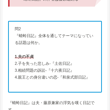
問2
『蜻蛉日記』全体を通してテーマになってい
る話題は何か。
1.夫の不貞
2.子を失った悲しみ-『土佐日記』
3.相続問題の訴訟-『十六夜日記』
4.親王との身分違いの恋-『和泉式部日記』
『蜻蛉日記』は夫・藤原兼家の浮気を嘆く日記で
す。