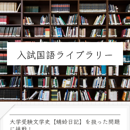
大学受験文学史【蜻蛉日記】を扱った問題
に挑戦！