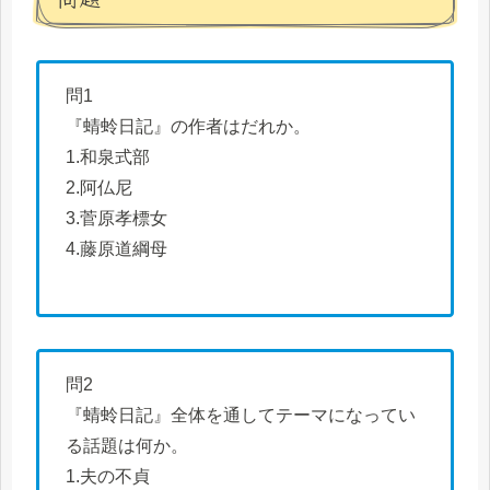
問1
『蜻蛉日記』の作者はだれか。
1.和泉式部
2.阿仏尼
3.菅原孝標女
4.藤原道綱母
問2
『蜻蛉日記』全体を通してテーマになってい
る話題は何か。
1.夫の不貞