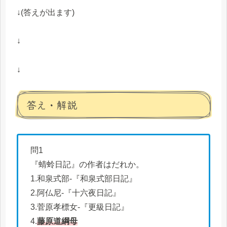
↓(答えが出ます)
↓
↓
答え・解説
問1
『蜻蛉日記』の作者はだれか。
1.和泉式部-『和泉式部日記』
2.阿仏尼-『十六夜日記』
3.菅原孝標女-『更級日記』
4.
藤原道綱母