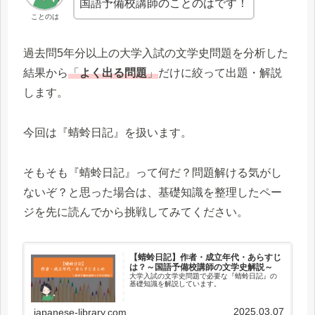
国語予備校講師のことのはです！
ことのは
過去問5年分以上の大学入試の文学史問題を分析した
結果から
「
よく出る問題
」
だけに絞って出題・解説
します。
今回は『蜻蛉日記』を扱います。
そもそも『蜻蛉日記』って何だ？問題解ける気がし
ないぞ？と思った場合は、基礎知識を整理したペー
ジを先に読んでから挑戦してみてください。
【蜻蛉日記】作者・成立年代・あらすじ
は？～国語予備校講師の文学史解説～
大学入試の文学史問題で必要な『蜻蛉日記』の
基礎知識を解説しています。
2025.03.07
japanese-library.com