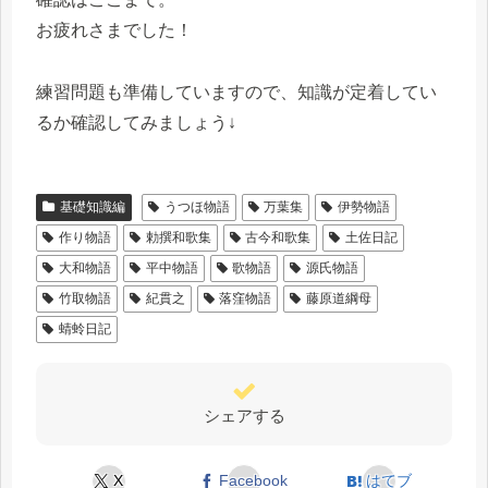
お疲れさまでした！
練習問題も準備していますので、知識が定着してい
るか確認してみましょう↓
基礎知識編
うつほ物語
万葉集
伊勢物語
作り物語
勅撰和歌集
古今和歌集
土佐日記
大和物語
平中物語
歌物語
源氏物語
竹取物語
紀貫之
落窪物語
藤原道綱母
蜻蛉日記
シェアする
X
Facebook
はてブ