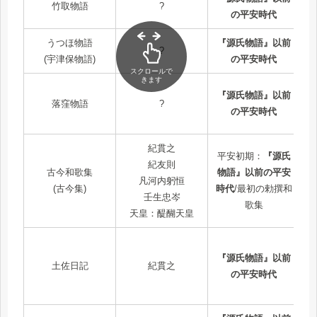
竹取物語
?
の平安時代
うつほ物語
『源氏物語』以前
?
(宇津保物語)
の平安時代
スクロールで
きます
『源氏物語』以前
落窪物語
?
の平安時代
紀貫之
平安初期：
『源氏
紀友則
古今和歌集
物語』以前の平安
凡河内躬恒
(古今集)
時代
/最初の勅撰和
壬生忠岑
歌集
天皇：醍醐天皇
『源氏物語』以前
土佐日記
紀貫之
の平安時代