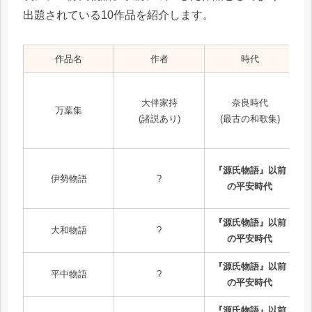
出題されている10作品を紹介します。
作品名
作者
時代
大伴家持
奈良時代
万葉集
(
(諸説あり)
(最古の和歌集)
『源氏物語』以前
伊勢物語
?
の平安時代
『源氏物語』以前
大和物語
?
の平安時代
『源氏物語』以前
平中物語
?
の平安時代
『源氏物語』以前