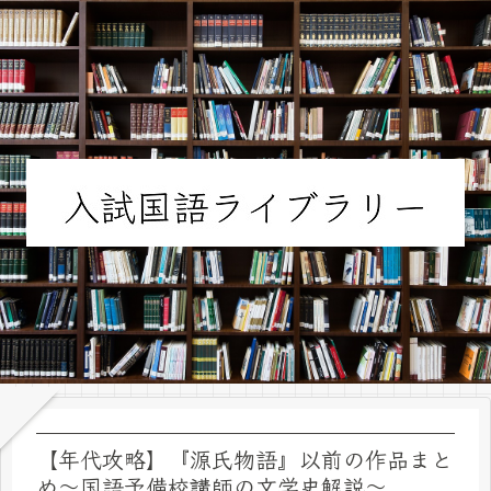
【年代攻略】『源氏物語』以前の作品まと
め～国語予備校講師の文学史解説～