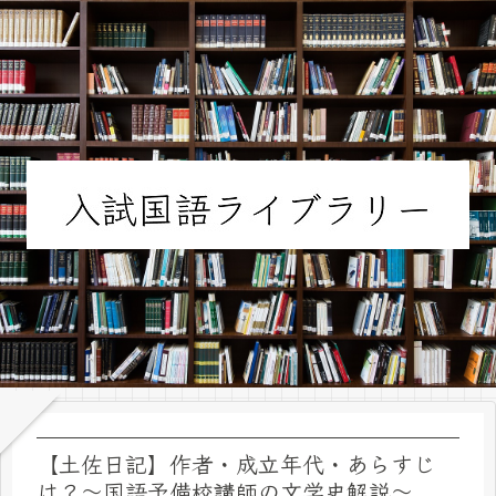
【土佐日記】作者・成立年代・あらすじ
は？～国語予備校講師の文学史解説～