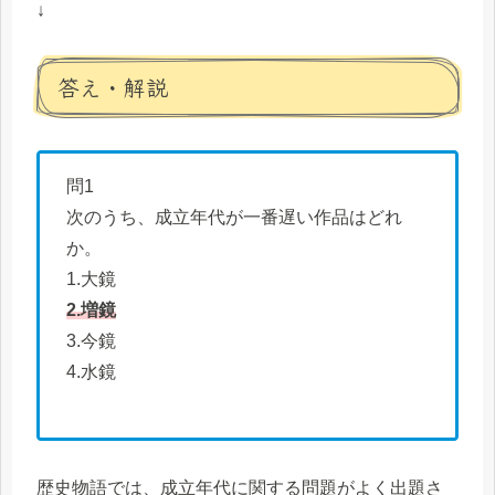
↓
答え・解説
問1
次のうち、成立年代が一番遅い作品はどれ
か。
1.大鏡
2.増鏡
3.今鏡
4.水鏡
歴史物語では、成立年代に関する問題がよく出題さ