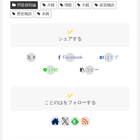
問題挑戦編
今鏡
増鏡
大鏡
栄花物語
歴史物語
水鏡
シェアする
X
Facebook
はてブ
LINE
コピー
ことのはをフォローする