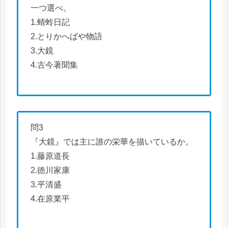
一つ選べ。
1.蜻蛉日記
2.とりかへばや物語
3.大鏡
4.古今著聞集
問3
『大鏡』では主に誰の栄華を描いているか。
1.藤原道長
2.徳川家康
3.平清盛
4.在原業平